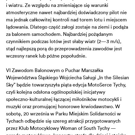
i wiatru. Ze względu na zmieniające się warunki
atmosferyczne nawet najbardziej doświadczony pilot nie
ma jednak całkowitej kontroli nad torem lotu i miejscem
lądowania. Dlatego część załogi zostaje na ziemi i podąża
za balonem samochodem. Najbardziej pożądanym
czynnikiem podczas lotów jest słaby wiatr (2—3 m/s),
stąd najlepszą porą do przeprowadzenia zawodów jest
wczesny ranek lub późne popołudnie.
VI Zawodom Balonowym o Puchar Marszałka
Województwa Śląskiego Wojciecha Saługi „In the Silesian
Sky” będzie towarzyszyła piąta edycja MotoSerce Tychy,
czyli kolejna odsłona ogólnopolskiej inicjatywy
społeczno-kulturalnej łączącej miłośników motocykli i
muzyki oraz promującej honorowe krwiodawstwo. W
sobotę, 20 września w Parku Miejskim Solidarności w
Tychach odbędzie się szereg atrakcji przygotowanych
przez Klub Motocyklowy Woman of South Tychy —