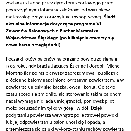
zostaną ustalone przez dyrektora sportowego przed
poszczególnymi lotami w zależności od warunków
meteorologicznych oraz sytuacji synoptycznej.
Śledź
aktualne informacje dotyczące programu VI
Zawodów Balonowych o Puchar Marszałka
Województwa Śląskiego (po kliknięciu otworzy się
nowa karta przeglądarki)
.
Początki lotów balonów na ogrzane powietrze sięgają
1783 roku, gdy bracia Jacques-Étienne i Joseph-Michel
Montgolfier po raz pierwszy zaprezentowali publicznie
płócienne balony napełnione ogrzanym powietrzem, a w
powietrze uniosły się: kaczka, owca i kogut. Od tego
czasu sporo się zmieniło, ale sterowanie takim balonem
nadal wymaga nie lada umiejętności, ponieważ pilot
może poruszać nim tylko w górę i w dół. Dzięki
podgrzaniu powietrza wewnątrz poliestrowej powłoki
lub jej odpowietrzaniu balon unosi się i opada, a
przemieszcza się dzięki wykorzystaniu ruchów powietrza