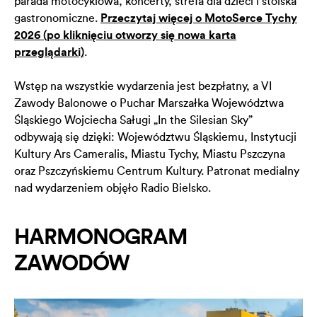
parada motocyklowa, koncerty, strefa dla dzieci i stoiska
gastronomiczne.
Przeczytaj więcej o MotoSerce Tychy
2026 (po kliknięciu otworzy się nowa karta
przeglądarki)
.
Wstęp na wszystkie wydarzenia jest bezpłatny, a VI
Zawody Balonowe o Puchar Marszałka Województwa
Śląskiego Wojciecha Saługi „In the Silesian Sky”
odbywają się dzięki: Województwu Śląskiemu, Instytucji
Kultury Ars Cameralis, Miastu Tychy, Miastu Pszczyna
oraz Pszczyńskiemu Centrum Kultury. Patronat medialny
nad wydarzeniem objęło Radio Bielsko.
HARMONOGRAM
ZAWODÓW