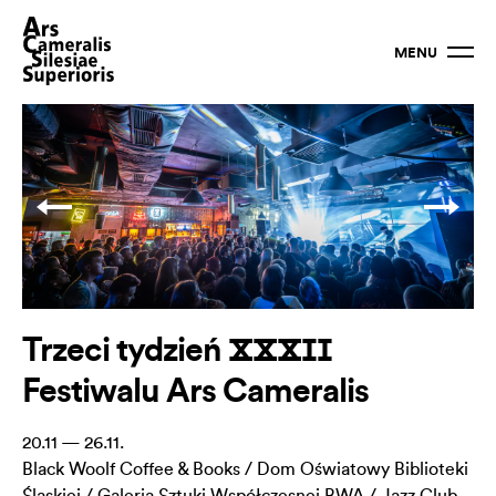
MENU
Trzeci tydzień ⅩⅩⅩⅠⅠ
Festiwalu Ars Cameralis
20.11 — 26.11.
Black Woolf Coffee & Books / Dom Oświatowy Biblioteki
Śląskiej / Galeria Sztuki Współczesnej BWA / Jazz Club